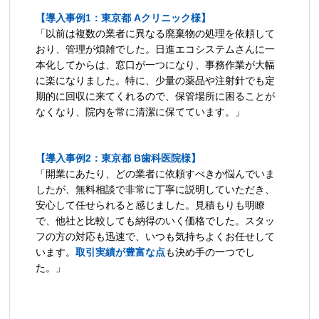
【導入事例1：東京都 Aクリニック様】
「以前は複数の業者に異なる廃棄物の処理を依頼して
おり、管理が煩雑でした。日進エコシステムさんに一
本化してからは、窓口が一つになり、事務作業が大幅
に楽になりました。特に、少量の薬品や注射針でも定
期的に回収に来てくれるので、保管場所に困ることが
なくなり、院内を常に清潔に保てています。」
【導入事例2：東京都 B歯科医院様】
「開業にあたり、どの業者に依頼すべきか悩んでいま
したが、無料相談で非常に丁寧に説明していただき、
安心して任せられると感じました。見積もりも明瞭
で、他社と比較しても納得のいく価格でした。スタッ
フの方の対応も迅速で、いつも気持ちよくお任せして
います。
取引実績が豊富な点
も決め手の一つでし
た。」