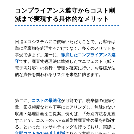
コンプライアンス遵守からコスト削
減まで実現する具体的なメリット
日進エコシステムにご依頼いただくことで、お客様は
単に廃棄物を処理するだけでなく、多くのメリットを
享受できます。第一に、
徹底したコンプライアンス遵
守
です。廃棄物処理法に準拠したマニフェスト（紙・
電子両対応）の発行・管理を確実に行い、お客様が法
的な責任を問われるリスクを未然に防ぎます。
第二に、
コストの最適化
が可能です。廃棄物の種類や
量、回収頻度などを丁寧にヒアリングし、無駄のない
収集・処理計画をご提案。例えば、「分別方法を見直
すことで、コストのかかる感染性廃棄物の量を削減す
る」といったコンサルティングも行っており、実際に
年間コストを15%以上削減
されたお客様もいらっしゃ