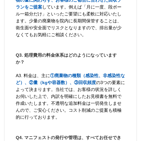
物の量に関わらず、お客様のご都合に合わせた回収プ
ランをご提案
しています。例えば「月に一度、段ボー
ル一箱分だけ」といったご要望にも柔軟に対応いたし
ます。少量の廃棄物を院内に長期間保管することは、
衛生面や安全面でリスクとなりますので、排出量が少
なくてもお気軽にご相談ください。
Q3. 処理費用の料金体系はどのようになっています
か？
A3. 料金は、主に
①廃棄物の種類（感染性、非感染性な
ど）、②量（kgや容器数）、③回収頻度
の3つの要素に
よって決まります。当社では、お客様の状況を詳しく
お伺いした上で、内訳を明確にしたお見積書を無料で
作成いたします。不透明な追加料金は一切発生しませ
んので、ご安心ください。コスト削減のご提案も積極
的に行っております。
Q4. マニフェストの発行や管理は、すべてお任せでき