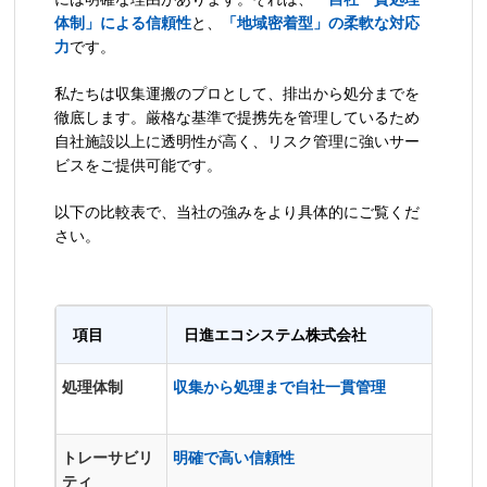
体制」による信頼性
と、
「地域密着型」の柔軟な対応
力
です。
私たちは収集運搬のプロとして、排出から処分までを
徹底します。厳格な基準で提携先を管理しているため
自社施設以上に透明性が高く、リスク管理に強いサー
ビスをご提供可能です。
以下の比較表で、当社の強みをより具体的にご覧くだ
さい。
項目
日進エコシステム株式会社
一
処理体制
収集から処理まで自社一貫管理
収集
託）
トレーサビリ
明確で高い信頼性
複雑
ティ