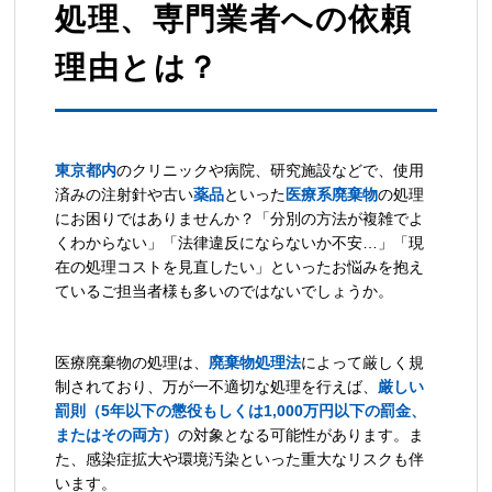
処理、専門業者への依頼
理由とは？
東京都内
のクリニックや病院、研究施設などで、使用
済みの注射針や古い
薬品
といった
医療系廃棄物
の処理
にお困りではありませんか？「分別の方法が複雑でよ
くわからない」「法律違反にならないか不安…」「現
在の処理コストを見直したい」といったお悩みを抱え
ているご担当者様も多いのではないでしょうか。
医療廃棄物の処理は、
廃棄物処理法
によって厳しく規
制されており、万が一不適切な処理を行えば、
厳しい
罰則（5年以下の懲役もしくは1,000万円以下の罰金、
またはその両方）
の対象となる可能性があります。ま
た、感染症拡大や環境汚染といった重大なリスクも伴
います。