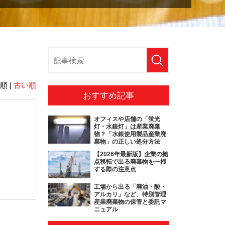
順 |
古い順
おすすめ記事
オフィスや店舗の「蛍光
灯・水銀灯」は産業廃棄
物？「水銀使用製品産業廃
棄物」の正しい処分方法
【2026年最新版】企業の拠
点移転で出る廃棄物を一掃
する際の注意点
工場から出る「廃油・酸・
アルカリ」など、特別管理
産業廃棄物の保管と委託マ
ニュアル