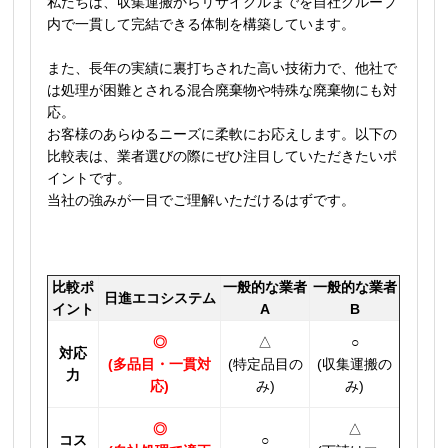
私たちは、収集運搬からリサイクルまでを自社グループ
内で一貫して完結できる体制を構築しています。
また、長年の実績に裏打ちされた高い技術力で、他社で
は処理が困難とされる混合廃棄物や特殊な廃棄物にも対
応。
お客様のあらゆるニーズに柔軟にお応えします。以下の
比較表は、業者選びの際にぜひ注目していただきたいポ
イントです。
当社の強みが一目でご理解いただけるはずです。
比較ポ
一般的な業者
一般的な業者
日進エコシステム
イント
A
B
◎
△
○
対応
(多品目・一貫対
(特定品目の
(収集運搬の
力
応)
み)
み)
◎
△
コス
○