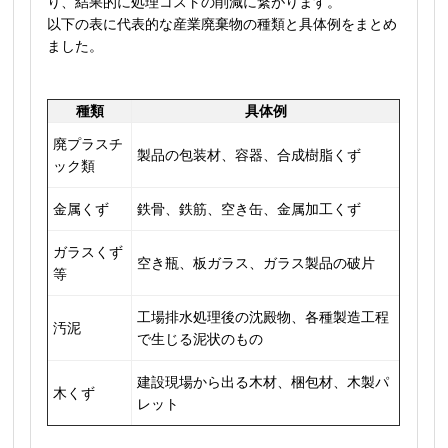
り、結果的に処理コストの削減に繋がります。
以下の表に代表的な産業廃棄物の種類と具体例をまとめ
ました。
種類
具体例
廃プラスチ
製品の包装材、容器、合成樹脂くず
ック類
金属くず
鉄骨、鉄筋、空き缶、金属加工くず
ガラスくず
空き瓶、板ガラス、ガラス製品の破片
等
工場排水処理後の沈殿物、各種製造工程
汚泥
で生じる泥状のもの
建設現場から出る木材、梱包材、木製パ
木くず
レット