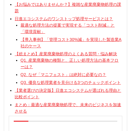
【お悩みではありませんか？】複雑な産業廃棄物処理の課
題
日進エコシステムのワンストップ処理サービスとは？
最適な処理方法の提案で実現する「コスト削減」と
「環境貢献」
【導入事例】「管理コスト30%減」を実現した製造業A
社のケース
【総まとめ】産業廃棄物処理のよくある質問・悩み解決
Q1. 産業廃棄物の種類と、正しい処理方法の基本フロ
ーは？
Q2. なぜ「マニフェスト」は絶対に必要なの？
Q3. 優良な処理業者を見分ける3つのチェックポイント
【業者選びの決定版】日進エコシステムが選ばれる理由と
比較ポイント
まとめ：最適な産業廃棄物処理で、未来のビジネスを加速
させる