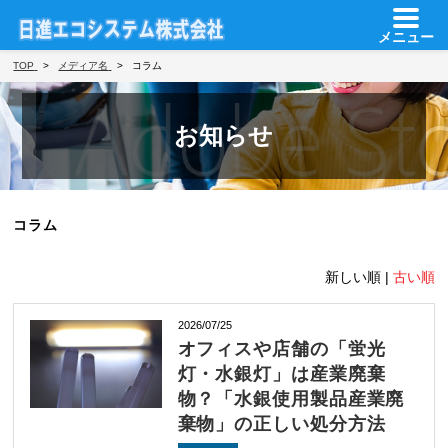
メニュー
TOP
メディア名
コラム
お知らせ
コラム
新しい順 |
古い順
2026/07/25
オフィスや店舗の「蛍光
灯・水銀灯」は産業廃棄
物？「水銀使用製品産業廃
棄物」の正しい処分方法