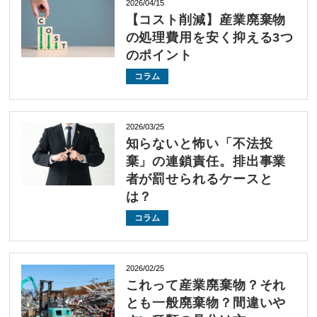
2026/04/15
【コスト削減】産業廃棄物
の処理費用を安く抑える3つ
のポイント
コラム
2026/03/25
知らないと怖い「不法投
棄」の連鎖責任。排出事業
者が罰せられるケースと
は？
コラム
2026/02/25
これって産業廃棄物？それ
とも一般廃棄物？間違いや