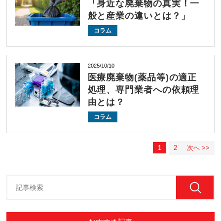
「身近な廃棄物の真実！一
般と産業の違いとは？」
コラム
2025/10/10
医療廃棄物(薬品等)の適正
処理、専門業者への依頼理
由とは？
コラム
1
2
次へ >>