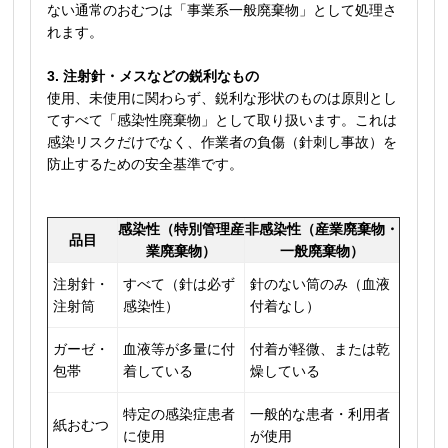
ない通常のおむつは「事業系一般廃棄物」として処理さ
れます。
3. 注射針・メスなどの鋭利なもの
使用、未使用に関わらず、鋭利な形状のものは原則とし
てすべて「感染性廃棄物」として取り扱います。これは
感染リスクだけでなく、作業者の負傷（針刺し事故）を
防止するための安全基準です。
感染性（特別管理産
非感染性（産業廃棄物・
品目
業廃棄物）
一般廃棄物）
注射針・
すべて（針は必ず
針のない筒のみ（血液
注射筒
感染性）
付着なし）
ガーゼ・
血液等が多量に付
付着が軽微、または乾
包帯
着している
燥している
特定の感染症患者
一般的な患者・利用者
紙おむつ
に使用
が使用