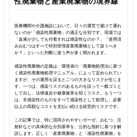
性廃棄物と産業廃棄物の境界線
医療機関や介護施設において、日々の運営で避けて通れ
ないのが「感染性廃棄物」の適正な分別です。現場では
「血液が少しでも付着すれば感染性なのか？」「使用済
みおむつはすべて特別管理産業廃棄物として扱うべき
か？」といった判断に迷う声が多く聞かれます。
感染性廃棄物の定義は、環境省の「廃棄物処理法に基づ
く感染性廃棄物処理マニュアル」によって定められてい
ますが、その運用を誤ると二つの大きなリスクが生じま
す。一つは、感染リスクのあるものを誤って一般ゴミと
して出し、法律違反や健康被害を招くリスク。もう一つ
は、非感染性のものをすべて感染性として処理し、必要
以上の高額なコストを支払い続ける経営的リスクです。
この記事では、特に混同されやすいガーゼ、おむつ、注
射針などの具体的な分別基準を、公的な指針に基づき解
説します。正しく「産業廃棄物」と「感染性廃棄物」を