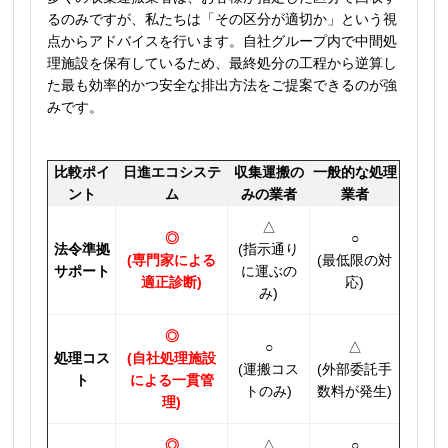
るのみですが、私たちは「その区分が適切か」という視
点からアドバイスを行います。自社グループ内で中間処
理施設を保有しているため、最終処分の工程から逆算し
た最も効率的かつ安全な排出方法をご提案できるのが強
みです。
比較ポイ
日進エコシステ
収集運搬の
一般的な処理
ント
ム
みの業者
業者
△
◎
○
法令準拠
(指示通り
(専門家による
(最低限の対
サポート
に運ぶの
適正診断)
応)
み)
◎
○
△
処理コス
(自社処理施設
(運搬コス
(外部委託手
ト
による一貫管
トのみ)
数料が発生)
理)
◎
△
○