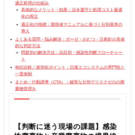
適正処理の仕組み
具体的なメリット・効果：法令遵守と処理コスト最適
化の両立
適正化の指標：環境省マニュアルに基づく分別基準の
導入
よくある質問・悩み解決：ガーゼ・おむつ・注射針の具体
的な判定方法
問題別の解決方法：品目別・感染性判断フローチャー
ト
他社比較／差別化ポイント：日進エコシステムの専門性と
一貫体制
まとめ・行動誘導（CTA）：確実な分別でリスクゼロの廃
棄物管理を
【判断に迷う現場の課題】感染