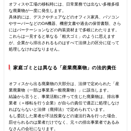
オフィスや工場の移転時には、日常業務では出ない多種多様
な廃棄物が一度に発生します。
具体的には、デスクやチェアなどのオフィス家具、パソコン
やサーバーなどのOA機器、機密文書や過去の保管書類、さら
にはパーテーションなどの内装資材まで多岐にわたります。
これらは一見すると単なる「粗大ゴミ」のように思えます
が、企業から排出されるものはすべて法律上の区分に従って
処理しなければなりません。
家庭ゴミとは異なる「産業廃棄物」の法的責任
オフィスから出る廃棄物の大部分は、法律で定められた「産
業廃棄物（一部は事業系一般廃棄物）」に該当します。
結論から言うと、事業活動に伴って生じた廃棄物は、排出事
業者（＝移転を行う企業）が自らの責任で適正に処理しなけ
ればならないと法律（廃掃法）で定められています。
もし委託した業者が不法投棄などの違法行為を行った場合、
罰せられるのは業者だけでなく、元々の排出事業者であるみ
なさんの会社になります。