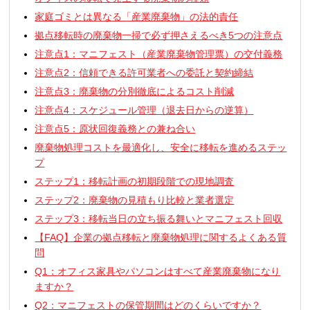
家庭ゴミとは異なる「産業廃棄物」の法的責任
拠点移転時の廃棄物一掃で必ず押さえるべき5つの注意点
注意点1：マニフェスト（産業廃棄物管理票）の交付義務
注意点2：信頼できる許可業者への委託と契約締結
注意点3：廃棄物の分別徹底によるコスト削減
注意点4：スケジュール管理（退去日からの逆算）
注意点5：原状回復義務との兼ね合い
廃棄物処理コストを最適化し、安全に移転を進めるステッ
プ
ステップ1：移転計画の初期段階での現地調査
ステップ2：廃棄物の見積もり比較と業者選定
ステップ3：移転当日の立ち振る舞いとマニフェスト回収
【FAQ】企業の拠点移転と廃棄物処理に関するよくある質
問
Q1：オフィス家具やパソコンはすべて産業廃棄物になり
ますか？
Q2：マニフェストの保管期間はどのくらいですか？